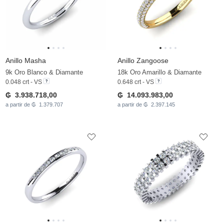
Anillo Masha
Anillo Zangoose
9k Oro Blanco & Diamante
18k Oro Amarillo & Diamante
0.048 crt - VS
0.648 crt - VS
₲ 3.938.718,00
₲ 14.093.983,00
a partir de ₲ 1.379.707
a partir de ₲ 2.397.145