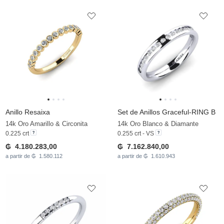
Anillo Resaixa
Set de Anillos Graceful-RING B
14k Oro Amarillo & Circonita
14k Oro Blanco & Diamante
0.225 crt
0.255 crt - VS
₲ 4.180.283,00
₲ 7.162.840,00
a partir de ₲ 1.580.112
a partir de ₲ 1.610.943