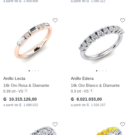
a partir de ₲ 2.458.808
a partir de ₲ 1.580.112
Anillo Lecta
Anillo Edera
14k Oro Rosa & Diamante
14k Oro Blanco & Diamante
0.39 crt - VS
0.3 crt - VS
₲ 10.315.126,00
₲ 8.021.033,00
a partir de ₲ 1.688.022
a partir de ₲ 1.526.157