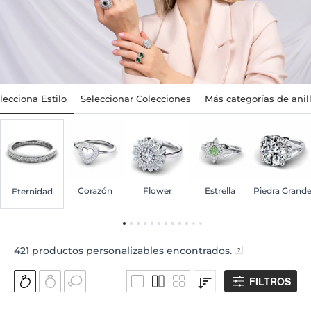
lecciona Estilo
Seleccionar Colecciones
Más categorías de anil
Corazón
Flower
Estrella
Piedra Grand
Eternidad
421
productos personalizables encontrados.
FILTROS