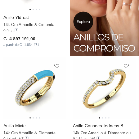
Anillo Yldrost
14k Oro Amarillo & Circonita
0.9 crt
₲ 4.897.191,00
a partir de ₲ 1.834.471
Anillo Mixte
Anillo Consecratedness B
14k Oro Amarillo & Diamante
14k Oro Amarillo & Diamante cultivado en laboratorio
0.44 crt - VS
0.144 crt - VS