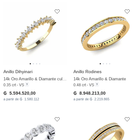
Anillo Dihyinari
Anillo Rodines
14k Oro Amarillo & Diamante cultivado en laboratorio
14k Oro Amarillo & Diamante
0.35 crt - VS
0.48 crt - VS
₲ 5.594.520,00
₲ 8.948.213,00
a partir de ₲ 1.580.112
a partir de ₲ 2.219.865