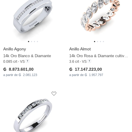
Anillo Agony
Anillo Almot
14k Oro Blanco & Diamante
14k Oro Rosa & Diamante cultivado en laboratorio
0.085 crt - VS
3.6 crt - VS
₲ 8.873.601,00
₲ 17.147.223,00
a partir de ₲ 2.081.123
a partir de ₲ 1.957.797