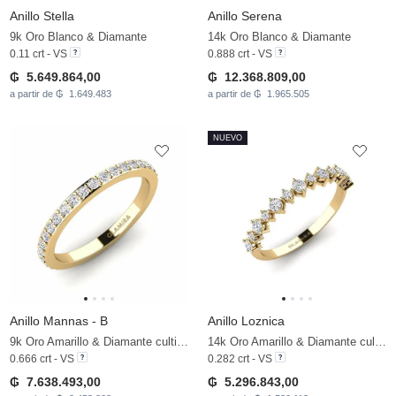
Anillo Stella
Anillo Serena
9k Oro Blanco & Diamante
14k Oro Blanco & Diamante
0.11 crt - VS
0.888 crt - VS
₲ 5.649.864,00
₲ 12.368.809,00
a partir de ₲ 1.649.483
a partir de ₲ 1.965.505
NUEVO
Anillo Mannas - B
Anillo Loznica
9k Oro Amarillo & Diamante cultivado en laboratorio
14k Oro Amarillo & Diamante cultivado en laboratorio
0.666 crt - VS
0.282 crt - VS
₲ 7.638.493,00
₲ 5.296.843,00