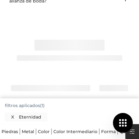
alianza de boda?
filtros aplicados(1)
X
Eternidad
Los anillos de eternidad rodean el dedo
con diamantes sin interrupción
Piedras
Metal
Color
Color Intermediario
Forma
Quilates