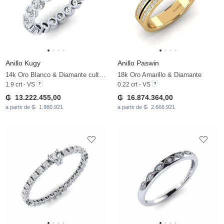
Anillo Kugy
Anillo Paswin
14k Oro Blanco & Diamante cultivado en laboratorio
18k Oro Amarillo & Diamante
1.9 crt - VS
0.22 crt - VS
₲ 13.222.455,00
₲ 16.874.364,00
a partir de ₲ 1.980.921
a partir de ₲ 2.666.921