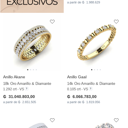
a partir de ₲ 1.988.629
Anillo Akane
Anillo Gaal
18k Oro Amarillo & Diamante
14k Oro Amarillo & Diamante
1.292 crt - VS
0.105 crt - VS
₲ 31.040.803,00
₲ 6.066.783,00
a partir de ₲ 2.651.505
a partir de ₲ 1.819.056