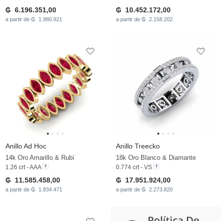
₲ 6.196.351,00
₲ 10.452.172,00
a partir de ₲ 1.980.921
a partir de ₲ 2.158.202
Anillo Ad Hoc
Anillo Treecko
14k Oro Amarillo & Rubí
18k Oro Blanco & Diamante
1.26 crt - AAA
0.774 crt - VS
₲ 11.585.458,00
₲ 17.951.924,00
a partir de ₲ 1.834.471
a partir de ₲ 2.273.820