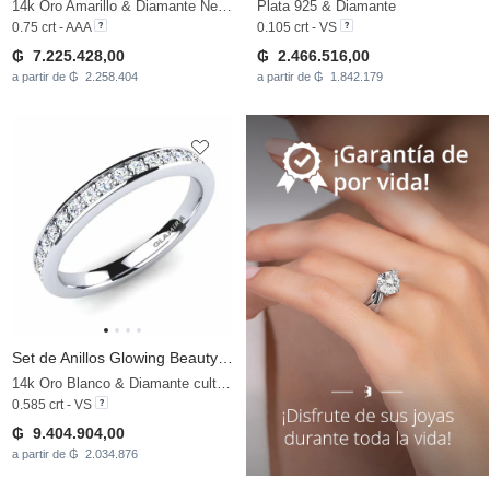
14k Oro Amarillo & Diamante Negro
Plata 925 & Diamante
0.75 crt - AAA
0.105 crt - VS
₲ 7.225.428,00
₲ 2.466.516,00
a partir de ₲ 2.258.404
a partir de ₲ 1.842.179
Set de Anillos Glowing Beauty-RING B
14k Oro Blanco & Diamante cultivado en laboratorio
0.585 crt - VS
₲ 9.404.904,00
a partir de ₲ 2.034.876