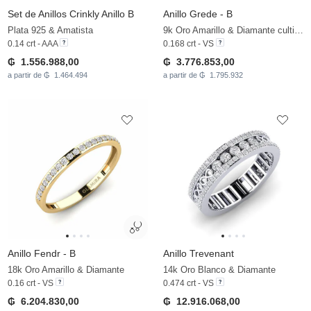
Set de Anillos Crinkly Anillo B
Anillo Grede - B
Plata 925 & Amatista
9k Oro Amarillo & Diamante cultivado en laboratorio
0.14 crt - AAA
0.168 crt - VS
₲ 1.556.988,00
₲ 3.776.853,00
a partir de ₲ 1.464.494
a partir de ₲ 1.795.932
Anillo Fendr - B
Anillo Trevenant
18k Oro Amarillo & Diamante
14k Oro Blanco & Diamante
0.16 crt - VS
0.474 crt - VS
₲ 6.204.830,00
₲ 12.916.068,00