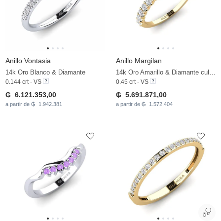
Anillo Vontasia
Anillo Margilan
14k Oro Blanco & Diamante
14k Oro Amarillo & Diamante cultivado en laboratorio
0.144 crt - VS
0.45 crt - VS
₲ 6.121.353,00
₲ 5.691.871,00
a partir de ₲ 1.942.381
a partir de ₲ 1.572.404