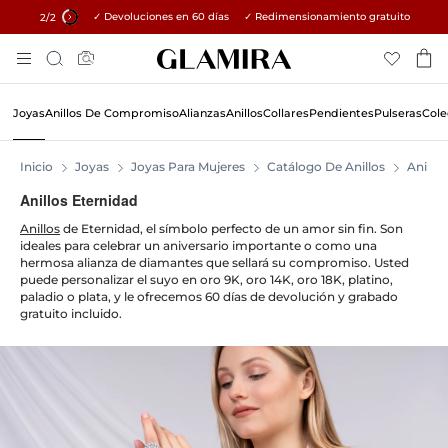
✓ Devoluciones en 60 días ✓ Redimensionamiento gratuito
15% en todos los pedidos →
1
/2
Skip
Búsqueda
To
Content
Joyas
Anillos De Compromiso
Alianzas
Anillos
Collares
Pendientes
Pulseras
Cole
Inicio
Joyas
Joyas Para Mujeres
Catálogo De Anillos
Anillos
Anillos Eternidad
Anillos
de Eternidad, el símbolo perfecto de un amor sin fin. Son
ideales para celebrar un aniversario importante o como una
hermosa alianza de diamantes que sellará su compromiso. Usted
puede personalizar el suyo en oro 9K, oro 14K, oro 18K, platino,
paladio o plata, y le ofrecemos 60 días de devolución y grabado
gratuito incluido.