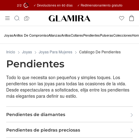
2
/2
✓ Devoluciones en 60 días ✓ Redimensionamiento gratuito
15% en todos los pedidos →
Skip
Búsqueda
To
Content
Joyas
Anillos De Compromiso
Alianzas
Anillos
Collares
Pendientes
Pulseras
Colecciones
Hom
Inicio
Joyas
Joyas Para Mujeres
Catálogo De Pendientes
Pendientes
Todo lo que necesita son pequeños y simples toques. Los
pendientes son las joyas para todas las ocasiones de la vida.
Desde espectaculares a sofisticados, elija entre los pendientes
más elegantes para definir su estilo.
Pendientes de diamantes
Pendientes de piedras preciosas