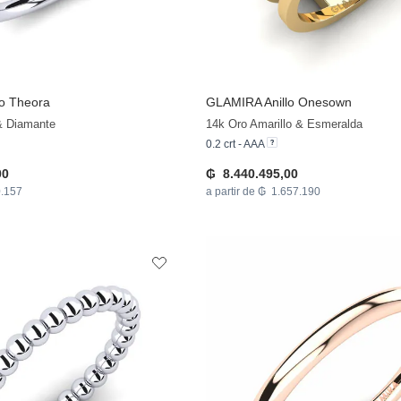
lo Theora
GLAMIRA
Anillo Onesown
& Diamante
14k Oro Amarillo & Esmeralda
0.2 crt - AAA
00
₲ 8.440.495,00
0.157
a partir de ₲ 1.657.190