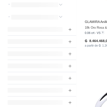
GLAMIRA
Anill
18k Oro Rosa &
0.06 crt - VS
₲ 8.464.468,
a partir de ₲ 1.