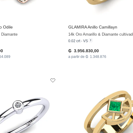
o Odile
GLAMIRA
Anillo Camillayn
 Diamante
0.02 crt - VS
00
₲ 3.956.830,00
264.089
a partir de ₲ 1.348.876