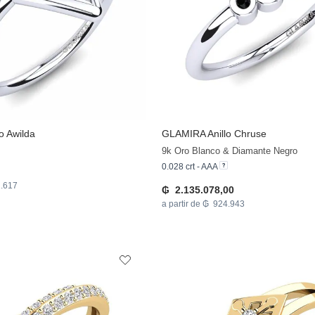
lo Awilda
GLAMIRA
Anillo Chruse
9k Oro Blanco & Diamante Negro
0.028 crt - AAA
1.617
₲ 2.135.078,00
a partir de ₲ 924.943