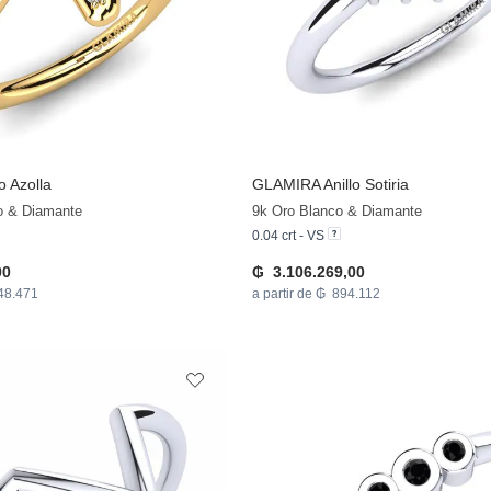
o Azolla
GLAMIRA
Anillo Sotiria
lo & Diamante
9k Oro Blanco & Diamante
0.04 crt - VS
00
₲ 3.106.269,00
148.471
a partir de ₲ 894.112