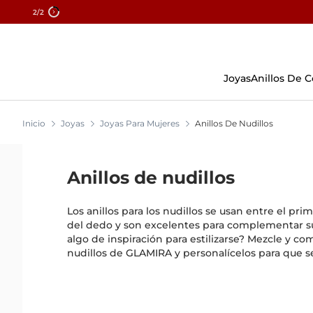
2
/2
Skip
To
Content
Joyas
Anillos De
Inicio
Joyas
Joyas Para Mujeres
Anillos De Nudillos
Anillos de nudillos
Los anillos para los nudillos se usan entre el pri
del dedo y son excelentes para complementar s
algo de inspiración para estilizarse? Mezcle y com
nudillos de GLAMIRA y personalícelos para que s