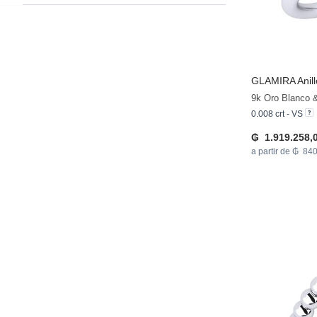
GLAMIRA
Anil
9k Oro Blanco 
0.008 crt - VS
₲ 1.919.258,
a partir de ₲ 84