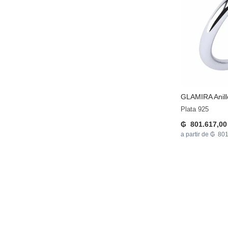
GLAMIRA
Anil
Plata 925
₲ 801.617,00
a partir de ₲ 80