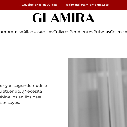
✓ Devoluciones en 60 días ✓ Redimensionamiento gratuito
15% en todos los pedidos →
 Compromiso
Alianzas
Anillos
Collares
Pendientes
Pulseras
Colecci
mer y el segundo nudillo
u atuendo. ¿Necesita
bine los anillos para
ean suyos.