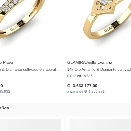
lo Plava
GLAMIRA
Anillo Evanina
14k Oro Amarillo & Diamante cultivado en laboratorio
+9
+13
0.012 crt - VS
00
₲ 3.633.177,00
795.932
a partir de ₲ 1.256.381
eños