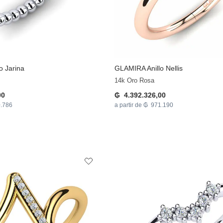
o Jarina
GLAMIRA
Anillo Nellis
14k Oro Rosa
00
₲ 4.392.326,00
0.786
a partir de ₲ 971.190