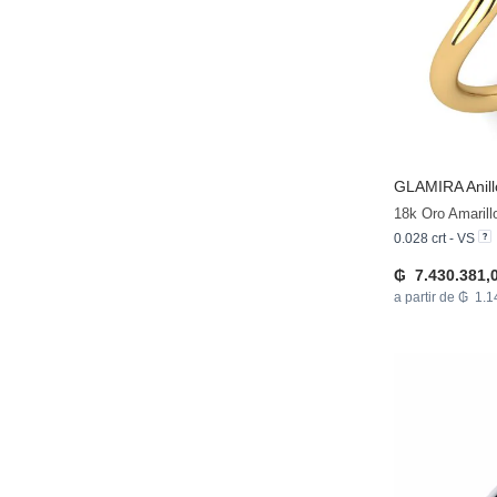
GLAMIRA
Anill
18k Oro Amaril
0.028 crt - VS
₲ 7.430.381,
a partir de ₲ 1.