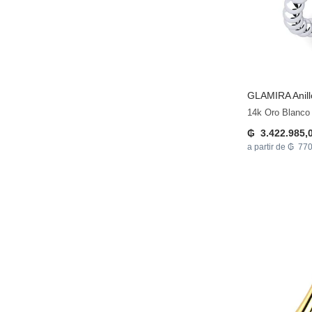
GLAMIRA
Anill
14k Oro Blanco
₲ 3.422.985,
a partir de ₲ 77