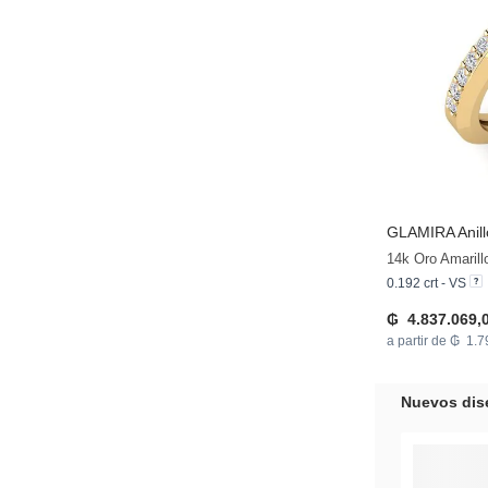
GLAMIRA
Anil
0.192 crt - VS
₲ 4.837.069,
a partir de ₲ 1.
Nuevos dis