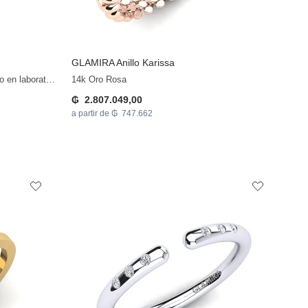
GLAMIRA
Anillo Karissa
14k Oro Amarillo & Diamante cultivado en laboratorio
14k Oro Rosa
₲ 2.807.049,00
a partir de ₲ 747.662