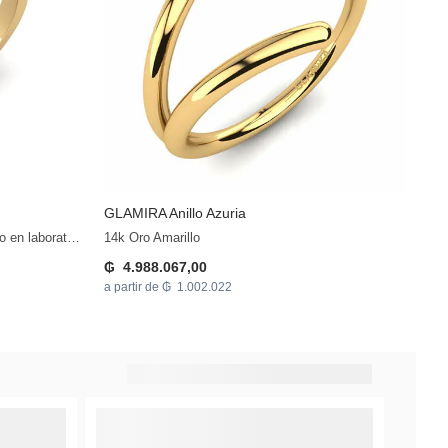
GLAMIRA
Anillo Azuria
14k Oro Amarillo & Diamante cultivado en laboratorio
14k Oro Amarillo
₲ 4.988.067,00
a partir de ₲ 1.002.022