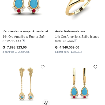
Pendiente de mujer Amestecat
Anillo Reformulation
14k Oro Amarillo & Rubí & Zafiro blanco
14k Oro Amarillo & Zafiro blanco
0.192 crt - AAA
0.008 crt - AAA
₲ 7.898.323,00
₲ 4.940.509,00
a partir de ₲ 2.289.235
a partir de ₲ 1.680.314