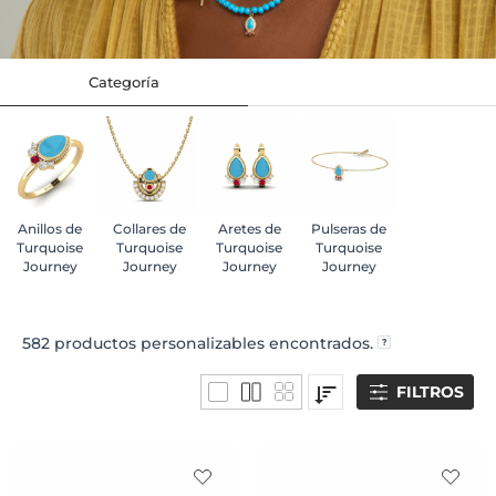
Categoría
Anillos de
Collares de
Aretes de
Pulseras de
Turquoise
Turquoise
Turquoise
Turquoise
Journey
Journey
Journey
Journey
582
productos personalizables encontrados.
FILTROS