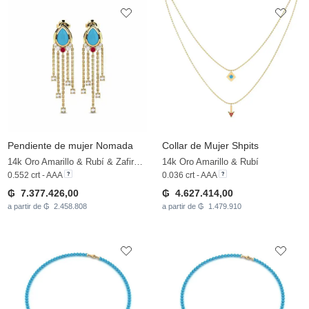
Pendiente de mujer Nomada
Collar de Mujer Shpits
14k Oro Amarillo & Rubí & Zafiro blanco
14k Oro Amarillo & Rubí
0.552 crt - AAA
0.036 crt - AAA
₲ 7.377.426,00
₲ 4.627.414,00
a partir de ₲ 2.458.808
a partir de ₲ 1.479.910