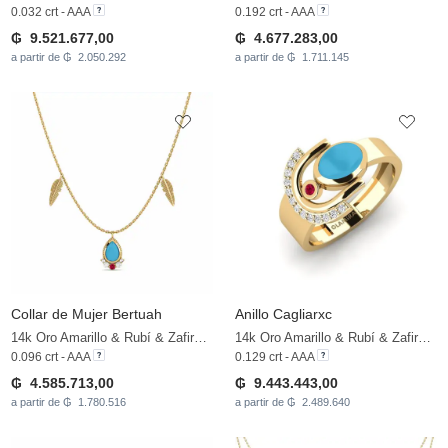
0.032 crt - AAA
0.192 crt - AAA
₲ 9.521.677,00
₲ 4.677.283,00
a partir de ₲ 2.050.292
a partir de ₲ 1.711.145
Collar de Mujer Bertuah
Anillo Cagliarxc
14k Oro Amarillo & Rubí & Zafiro blanco
14k Oro Amarillo & Rubí & Zafiro blanco
0.096 crt - AAA
0.129 crt - AAA
₲ 4.585.713,00
₲ 9.443.443,00
a partir de ₲ 1.780.516
a partir de ₲ 2.489.640