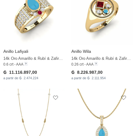
Anillo Lafiyali
Anillo Wila
14k Oro Amarillo & Rubí & Zafiro blanco
14k Oro Amarillo & Rubí & Zafiro blanco
0.6 crt - AAA
0.26 crt - AAA
₲ 11.116.897,00
₲ 8.226.987,00
a partir de ₲ 2.474.224
a partir de ₲ 2.111.954