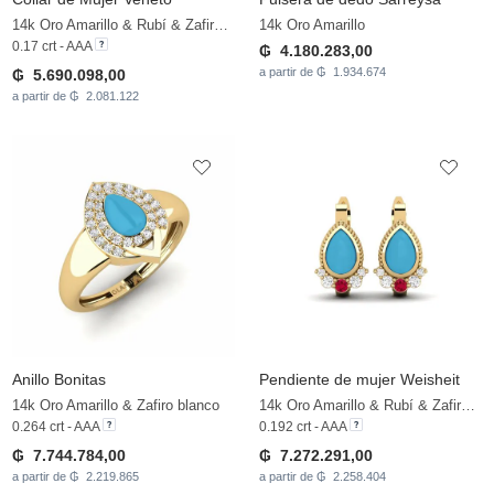
14k Oro Amarillo & Rubí & Zafiro blanco
14k Oro Amarillo
0.17 crt - AAA
₲ 4.180.283,00
a partir de ₲ 1.934.674
₲ 5.690.098,00
a partir de ₲ 2.081.122
Anillo Bonitas
Pendiente de mujer Weisheit
14k Oro Amarillo & Zafiro blanco
14k Oro Amarillo & Rubí & Zafiro blanco
0.264 crt - AAA
0.192 crt - AAA
₲ 7.744.784,00
₲ 7.272.291,00
a partir de ₲ 2.219.865
a partir de ₲ 2.258.404