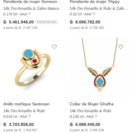
Pendiente de mujer Someone - SET
Pendiente de mujer Yhppy
14k Oro Amarillo & Zafiro blanco
14k Oro Amarillo & Rubí & Zafiro blanco
0.176 crt - AAA
0.32 crt - AAA
₲ 5.461.946,00
₲ 8.086.782,00
Precio del par
a partir de ₲ 2.397.145
a partir de ₲ 2.736.292
Anillo meñique Sestosan
Collar de Mujer Ghafha
14k Oro Amarillo & Rubí
14k Oro Amarillo & Rubí
0.018 crt - AAA
0.136 crt - AAA
₲ 3.703.858,00
₲ 6.088.440,00
a partir de ₲ 1.634.067
a partir de ₲ 2.096.538