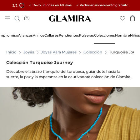
✓ Devoluciones en 60 días ✓ Redimensionamiento gratuito
15% en todos los pedidos →
2
/2
Skip
Búsqueda
To
Content
Compromiso
Alianzas
Anillos
Collares
Pendientes
Pulseras
Colecciones
Hombre
Niños
Inicio
Joyas
Joyas Para Mujeres
Colección
Turquoise Journ
Colección Turquoise Journey
Descubre el abrazo tranquilo del turquesa, guiándote hacia la
suerte, la paz y la esperanza en la cautivadora colección de Glamira.