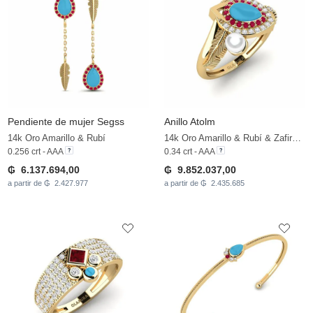
Pendiente de mujer Segss
Anillo Atolm
14k Oro Amarillo & Rubí
14k Oro Amarillo & Rubí & Zafiro blanco & Perla blanca
0.256 crt - AAA
0.34 crt - AAA
₲ 6.137.694,00
₲ 9.852.037,00
a partir de ₲ 2.427.977
a partir de ₲ 2.435.685