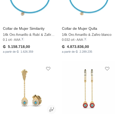
Collar de Mujer Similarity
Collar de Mujer Qulla
14k Oro Amarillo & Rubí & Zafiro blanco
14k Oro Amarillo & Zafiro blanco
0.1 crt - AAA
0.032 crt - AAA
₲ 5.158.718,00
₲ 4.873.836,00
a partir de ₲ 1.626.359
a partir de ₲ 2.289.235