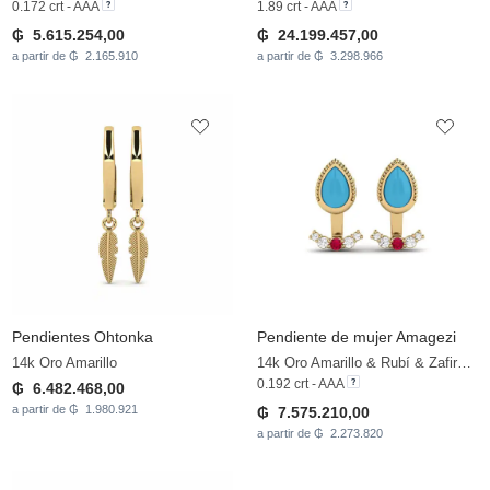
0.172 crt - AAA
1.89 crt - AAA
₲ 5.615.254,00
₲ 24.199.457,00
a partir de ₲ 2.165.910
a partir de ₲ 3.298.966
Pendientes Ohtonka
Pendiente de mujer Amagezi
14k Oro Amarillo
14k Oro Amarillo & Rubí & Zafiro blanco
0.192 crt - AAA
₲ 6.482.468,00
a partir de ₲ 1.980.921
₲ 7.575.210,00
a partir de ₲ 2.273.820