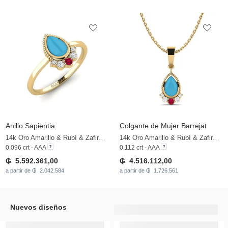
Anillo Sapientia
Colgante de Mujer Barrejat
14k Oro Amarillo & Rubí & Zafiro blanco
14k Oro Amarillo & Rubí & Zafiro blanco
0.096 crt - AAA
0.112 crt - AAA
₲ 5.592.361,00
₲ 4.516.112,00
a partir de ₲ 2.042.584
a partir de ₲ 1.726.561
Nuevos diseños