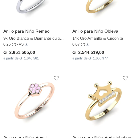
Anillo para Niño Remao
Anillo para Niño Obleva
9k Oro Blanco & Diamante cultivado en laboratorio
14k Oro Amarillo & Circonita
0.25 crt - VS
0.07 crt
₲ 2.651.505,00
₲ 2.544.519,00
a partir de ₲ 1.040.561
a partir de ₲ 1.055.977
Anillo para Niño Royal
Anillo para Niño Redistribution