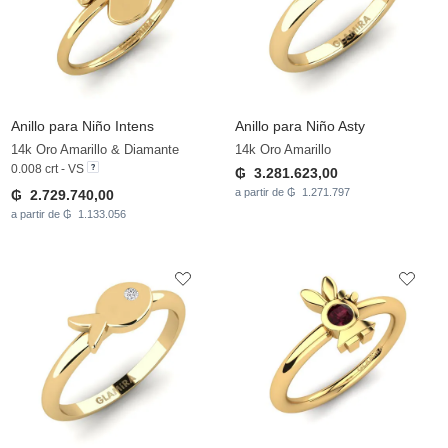
Anillo para Niño Intens
Anillo para Niño Asty
14k Oro Amarillo & Diamante
14k Oro Amarillo
0.008 crt - VS
₲ 3.281.623,00
a partir de ₲ 1.271.797
₲ 2.729.740,00
a partir de ₲ 1.133.056