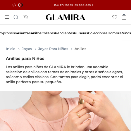
✓ Devoluciones en 60 días ✓ Redimensionamiento gratuito
15% en todos los pedidos →
1
/2
Skip
Búsqueda
To
Content
Compromiso
Alianzas
Anillos
Collares
Pendientes
Pulseras
Colecciones
Hombre
Niños
Inicio
Joyas
Joyas Para Niños
Anillos
Anillos para Niños
Los anillos para niños de GLAMIRA le brindan una adorable
selección de anillos con temas de animales y otros diseños alegres,
así como estilos clásicos. Con tantos para elegir, podrá encontrar el
anillo perfecto para su pequeño.