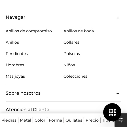
Navegar
Anillos de compromiso
Anillos de boda
Anillos
Collares
Pendientes
Pulseras
Hombres
Niños
Más joyas
Colecciones
Sobre nosotros
Atención al Cliente
Piedras
Metal
Color
Forma
Quilates
Precio
Tipo de con
Ayuda y Preguntas Frecuentes