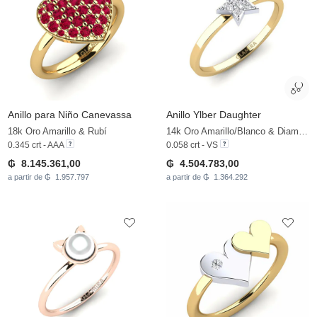
Anillo para Niño Canevassa
Anillo Ylber Daughter
18k Oro Amarillo & Rubí
14k Oro Amarillo/Blanco & Diamante cultivado en laboratorio
0.345 crt - AAA
0.058 crt - VS
₲ 8.145.361,00
₲ 4.504.783,00
a partir de ₲ 1.957.797
a partir de ₲ 1.364.292