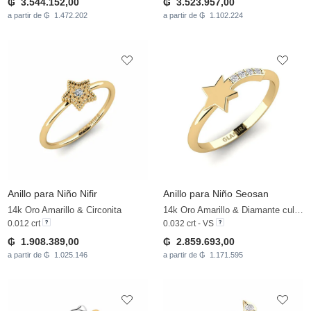
₲ 3.544.152,00
₲ 3.523.957,00
a partir de ₲ 1.472.202
a partir de ₲ 1.102.224
Anillo para Niño Nifir
Anillo para Niño Seosan
14k Oro Amarillo & Circonita
14k Oro Amarillo & Diamante cultivado en laboratorio
0.012 crt
0.032 crt - VS
₲ 1.908.389,00
₲ 2.859.693,00
a partir de ₲ 1.025.146
a partir de ₲ 1.171.595